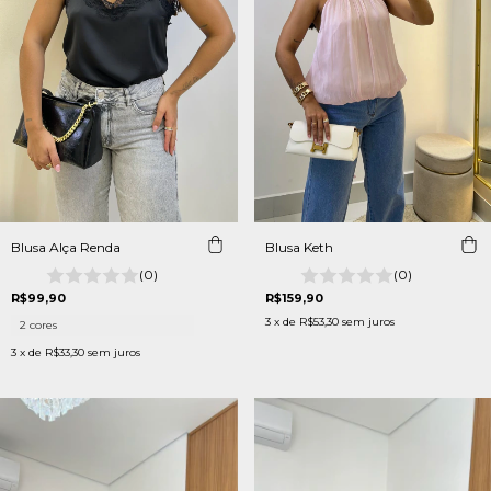
Blusa Alça Renda
Blusa Keth
(0)
(0)
R$99,90
R$159,90
3
x de
R$53,30
sem juros
2 cores
3
x de
R$33,30
sem juros