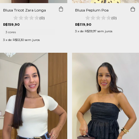
Blusa Tricot Zara Longa
Blusa Peplum Poa
(0)
(0)
R$159,90
R$119,90
3
x de
R$39,97
sem juros
3 cores
3
x de
R$53,30
sem juros