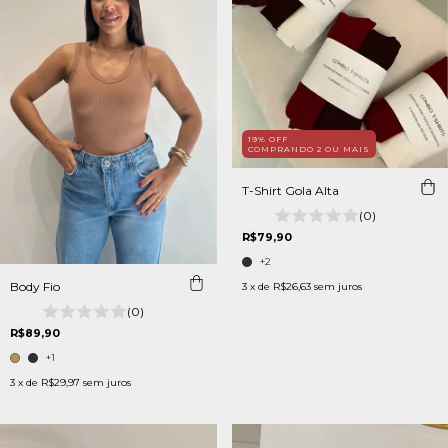
19% OFF
COMPRANDO 2 OU MAIS
T-Shirt Gola Alta
(0)
R$79,90
+2
Body Fio
3
x de
R$26,63
sem juros
(0)
R$89,90
+1
3
x de
R$29,97
sem juros