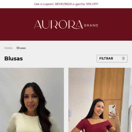
Use o cupom: BEMVINDA e ganhe 10% OFF
Início
.
Blusas
Blusas
FILTRAR