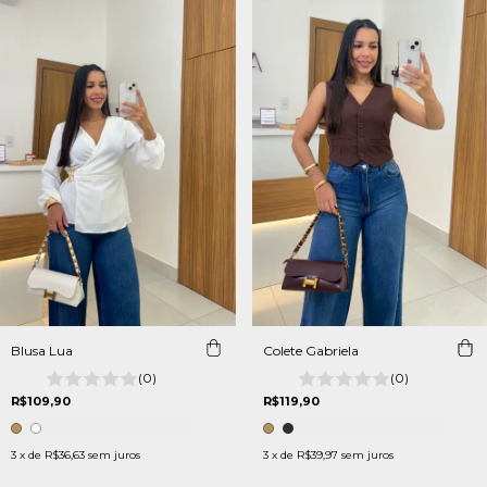
Blusa Lua
Colete Gabriela
(0)
(0)
R$109,90
R$119,90
3
x de
R$36,63
sem juros
3
x de
R$39,97
sem juros