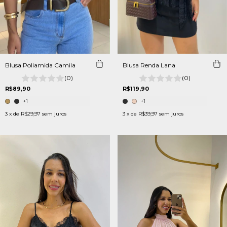
Blusa Poliamida Camila
Blusa Renda Lana
(0)
(0)
R$89,90
R$119,90
+1
+1
3
x de
R$29,97
sem juros
3
x de
R$39,97
sem juros