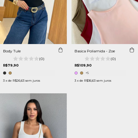
Body Tule
Basica Poliamida - Zoe
(0)
(0)
R$79,90
R$109,90
+5
3
x de
R$26,63
sem juros
3
x de
R$36,63
sem juros