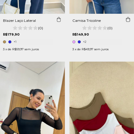
Blazer Laço Lateral
Camisa Tricoline
(0)
(0)
R$179,90
R$149,90
+1
+2
3
x de
R$59,97
sem juros
3
x de
R$49,97
sem juros