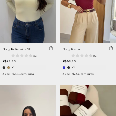
Body Poliamida Slin
Body Paula
(0)
(0)
R$79,90
R$69,90
+1
+2
3
x de
R$26,63
sem juros
3
x de
R$23,30
sem juros