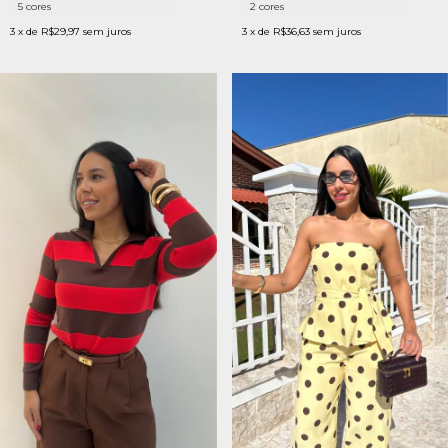
5 cores
2 cores
3
x de
R$29,97
sem juros
3
x de
R$36,63
sem juros