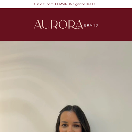
Use o cupom: BEMVINDA e ganhe 10% OFF