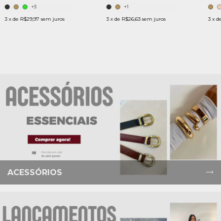
+3
+1
3
x de
R$29,97
sem juros
3
x de
R$26,63
sem juros
3
x d
ACESSÓRIOS