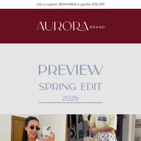
Use o cupom: BEMVINDA e ganhe 10% OFF