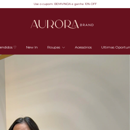
Use o cupom: BEMVINDA e ganhe 10% OFF
vendidos ♡
New In
Roupas
Acessórios
Ultimas Oportun