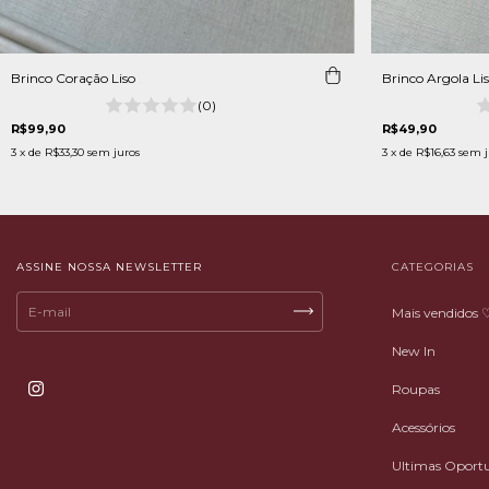
Brinco Coração Liso
Brinco Argola Li
(0)
R$99,90
R$49,90
3
x de
R$33,30
sem juros
3
x de
R$16,63
sem j
ASSINE NOSSA NEWSLETTER
CATEGORIAS
Mais vendidos 
New In
Roupas
Acessórios
Ultimas Oport