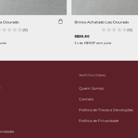
sa Dourado
Brinco Achatado Liso Dourado
(0)
(0)
R$59,90
uros
3
x de
R$19,97
sem juros
INSTITUCIONAL
♡
Quem Somos
Contato
Política de Trocas e Devoluções
Política de Privacidade
unidades