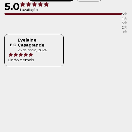
5.0
1 avaliação
5
4
3
2
1
Evelaine
Casagrande
E C
23 de maio, 2026
Lindo demais