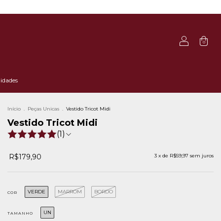
0
idades
Início
.
Peças Unicas
.
Vestido Tricot Midi
Vestido Tricot Midi
(1)
R$179,90
3
x de
R$59,97
sem juros
VERDE
MARROM
BORDO
COR
UN
TAMANHO