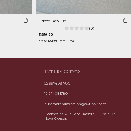
Brinco Laço Liso
(0)
R$59,90
3
x de
R$19,97
sem juros
ENTRE EM CONTATO
5519974081780
19 974081780
aurorabrandcolection@outlook.com
Ficamos na Rua João Bassora, 1152 sala 07 -
Nova Odessa.