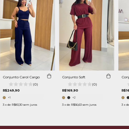
Conjunto Carol Cargo
Conjunto Soft
Conj
(0)
(0)
R$249,90
R$169,90
R$1
+1
+2
3
x de
R$83,30
sem juros
3
x de
R$56,63
sem juros
3
x d