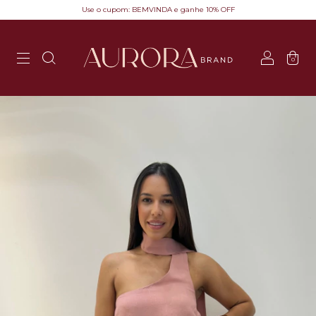
Use o cupom: BEMVINDA e ganhe 10% OFF
0