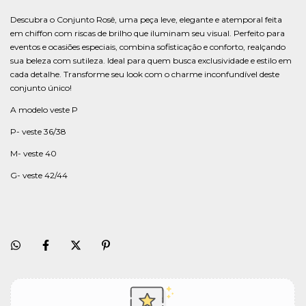
Descubra o Conjunto Rosê, uma peça leve, elegante e atemporal feita
em chiffon com riscas de brilho que iluminam seu visual. Perfeito para
eventos e ocasiões especiais, combina sofisticação e conforto, realçando
sua beleza com sutileza. Ideal para quem busca exclusividade e estilo em
cada detalhe. Transforme seu look com o charme inconfundível deste
conjunto único!
A modelo veste P
P- veste 36/38
M- veste 40
G- veste 42/44