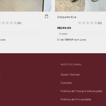
n
Conjunto Eva
(0)
(0)
R$299,90
4 cores
juros
3
x de
R$99,97
sem juros
INSTITUCIONAL
♡
Quem Somos
Contato
Política de Trocas e Devoluções
Política de Privacidade