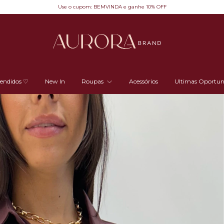
Use o cupom: BEMVINDA e ganhe 10% OFF
vendidos ♡
New In
Roupas
Acessórios
Ultimas Oportun