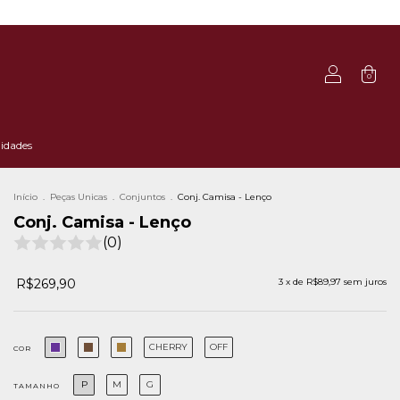
0
idades
Início
.
Peças Unicas
.
Conjuntos
.
Conj. Camisa - Lenço
Conj. Camisa - Lenço
(0)
R$269,90
3
x de
R$89,97
sem juros
CHERRY
OFF
COR
P
M
G
TAMANHO