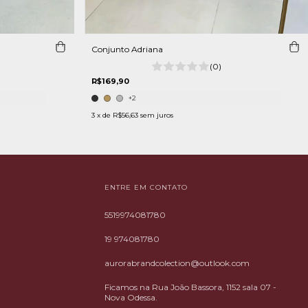
Conjunto Adriana
(0)
R$169,90
+2
3
x de
R$56,63
sem juros
ENTRE EM CONTATO
5519974081780
19 974081780
aurorabrandcolection@outlook.com
Ficamos na Rua João Bassora, 1152 sala 07 -
Nova Odessa.