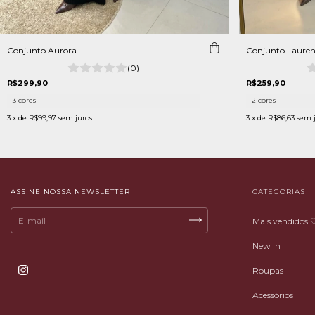
Conjunto Aurora
Conjunto Laure
(0)
R$299,90
R$259,90
3 cores
2 cores
3
x de
R$99,97
sem juros
3
x de
R$86,63
sem 
ASSINE NOSSA NEWSLETTER
CATEGORIAS
Mais vendidos 
New In
Roupas
Acessórios