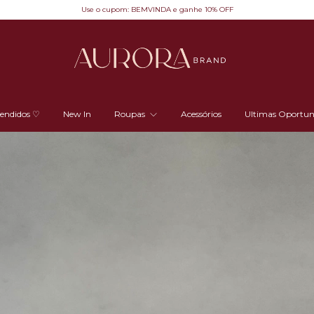
Use o cupom: BEMVINDA e ganhe 10% OFF
vendidos ♡
New In
Roupas
Acessórios
Ultimas Oportun