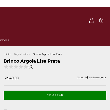
0
idades
Início
.
Peças Unicas
.
Brinco Argola Lisa Prata
Brinco Argola Lisa Prata
(0)
R$49,90
3
x de
R$16,63
sem juros