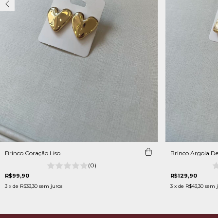
Brinco Coração Liso
Brinco Argola De
(0)
R$99,90
R$129,90
3
x de
R$33,30
sem juros
3
x de
R$43,30
sem j