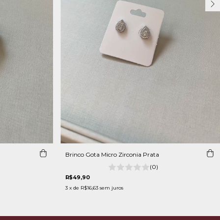
Brinco Gota Micro Zirconia Prata
(0)
R$49,90
3
x de
R$16,63
sem juros