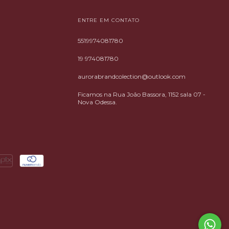
ENTRE EM CONTATO
5519974081780
19 974081780
aurorabrandcolection@outlook.com
Ficamos na Rua João Bassora, 1152 sala 07 -
Nova Odessa.